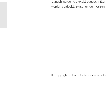
Danach werden die exakt zugeschnittene
werden verdeckt, zwischen den Falzen 
Schnelle Hilfe bei
Sturm- oder
Hagelschaden
© Copyright - Haus-Dach-Sanierungs